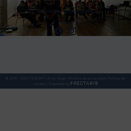
direccionformativa@tessinf.com
647 12 73 32
© 2011 - 2024 TESSINF |
Aviso legal
|
Política de privacidad
|
Política de
cookies
|
Powered by