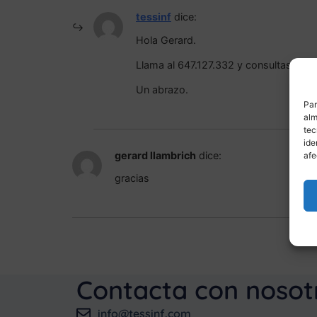
tessinf
dice:
Hola Gerard.
Llama al 647.127.332 y consultaselo 
Un abrazo.
Par
alm
tec
ide
gerard llambrich
dice:
afe
gracias
Contacta con nosot
info@tessinf.com