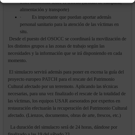
tener autonomía sobre el terreno (tiendas de campaña,
alimentación y transporte)
·
Es importante que puedan aportar además
personal sanitario para la atención de las víctimas en
situ.
Desde el puesto del OSOCC se coordinará la movilización de
los distintos grupos a las zonas de trabajo según las
necesidades y la información que se irá disponiendo en cada
momento.
El simulacro servirá además para poner en escena la guía del
proyecto europeo PATCH para el rescate del Patrimonio
Cultural afectado por un terremoto. Aplicando las técnicas
necesarias, para una vez finalizado el rescate de la totalidad de
las víctimas, los equipos USAR asesorados por expertos en
restauración efectuarán la recuperación del Patrimonio Cultural
afectado. (Lienzos, documentos, obras de arte, frescos, etc.)
La duración del simulacro será de 24 horas, dándose por
finalizado a las 19 del sábado 23.