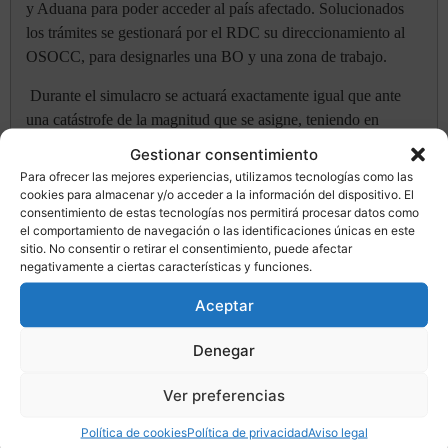
y Aduana para poder acceder al país afectado. Solucionados
los trámites se gestionará por el RDC su direccionamiento al
OSOCC, para designarles una BO y una zona de trabajo.
Durante el simulacro se actuará exactamente igual que ante
una catástrofe de la magnitud que se asigne, teniendo en
cuenta que se irán requiriendo para la intervención a los
Gestionar consentimiento
distintos equipos USAR durante toda la duración del
Para ofrecer las mejores experiencias, utilizamos tecnologías como las
simulacro.
cookies para almacenar y/o acceder a la información del dispositivo. El
consentimiento de estas tecnologías nos permitirá procesar datos como
Estos equipos USAR dispondrán de:
el comportamiento de navegación o las identificaciones únicas en este
sitio. No consentir o retirar el consentimiento, puede afectar
negativamente a ciertas características y funciones.
Aceptar
·
Medios de localización canina
·
Medios de localización electrónica
Denegar
·
Herramientas específicas de corte y rotura
·
Herramientas para el rescate y evacuación de los
Ver preferencias
heridos
·
Deben disponer de la logística suficiente para
Política de cookies
Política de privacidad
Aviso legal