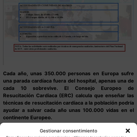
Cada año, unas 350.000 personas en Europa sufre
una parada cardíaca fuera del hospital, apenas una de
cada 10 sobrevive. El Consejo Europeo de
Resucitación Cardiaca (ERC) calcula que enseñar las
técnicas de resucitación cardíaca a la población podría
ayudar a salvar cada año unas 100.000 vidas en el
continente Europeo.
El Consejo Europeo de Resucitación Cardíaca, admite
Gestionar consentimiento
que las tasas de conocimiento de esta técnica entre la