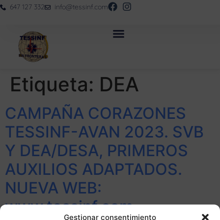
647 127 332
info@tessinf.com
Etiqueta:
DEA
CAMPAÑA CORAZONES
TESSINF-AVAN 2023. SVB
Y DEA/DESA, PRIMEROS
AUXILIOS ADAPTADOS.
NUEVA WEB:
www.tessinf.com
Gestionar consentimiento