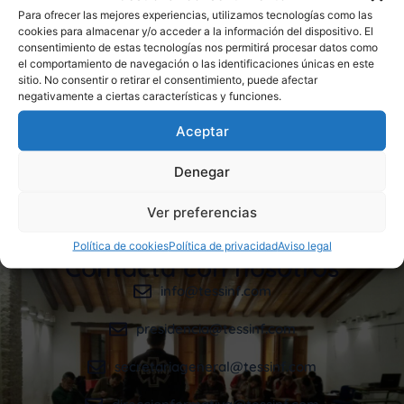
Para ofrecer las mejores experiencias, utilizamos tecnologías como las
CAMPAÑA CORAZONES TESSINF-AVAN 2023. Cursos
cookies para almacenar y/o acceder a la información del dispositivo. El
dirigidos a la población en general, personal sanitario,
consentimiento de estas tecnologías nos permitirá procesar datos como
personal de hostelería, aeropuertos y puertos, militares,
el comportamiento de navegación o las identificaciones únicas en este
sitio. No consentir o retirar el consentimiento, puede afectar
cuerpos y fuerzas de seguridad (GC, PN, PL…),
negativamente a ciertas características y funciones.
vigilantes de seguridad, trabajadores de almacenes y
fábricas (a todo tipo de empresas y personal de las
Aceptar
mismas), responsables de riesgos laborales, socorristas,
protección civil, bomberos, forestales, […]
Denegar
Ver preferencias
Política de cookies
Política de privacidad
Aviso legal
Contacta con nosotros
info@tessinf.com
presidencia@tessinf.com
secretariageneral@tessinf.com