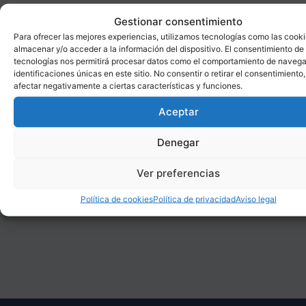
Gestionar consentimiento
Para ofrecer las mejores experiencias, utilizamos tecnologías como las cook
Contacta con nosotros
almacenar y/o acceder a la información del dispositivo. El consentimiento de
tecnologías nos permitirá procesar datos como el comportamiento de navega
info@tessinf.com
identificaciones únicas en este sitio. No consentir o retirar el consentimiento
afectar negativamente a ciertas características y funciones.
presidencia@tessinf.com
Aceptar
secretariageneral@tessinf.com
Denegar
direccionformativa@tessinf.com
Ver preferencias
647 12 73 32
Política de cookies
Política de privacidad
Aviso legal