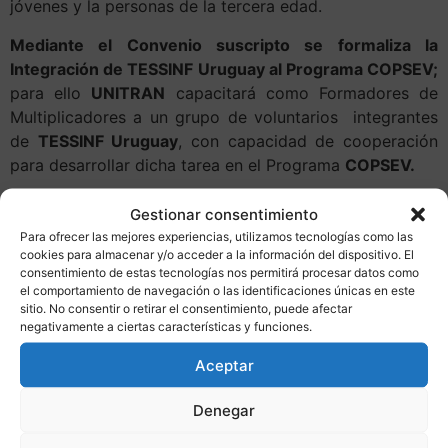
jóvenes y la personas de la tercera edad.
Mediante el Convenio suscripto se formaliza la
Integración de TESSINF Uruguay al Programa COPSEV;
para ello
UNITRAN
capacitará como Formadores de
Multiplicadores a un grupo de voluntarios integrantes
de
TESSINF Uruguay
, con capacidad de cooperación
para desarrollar dicha tarea en el Programa
COPSEV.
Siendo esta una primera acción concreta que permitirá
Gestionar consentimiento
en el futuro estrechar aún más los lazos de
Para ofrecer las mejores experiencias, utilizamos tecnologías como las
colaboración entre ambas organizaciones en pro del
cookies para almacenar y/o acceder a la información del dispositivo. El
consentimiento de estas tecnologías nos permitirá procesar datos como
cuidado de la vida y la salud de la población de
el comportamiento de navegación o las identificaciones únicas en este
Uruguay.
sitio. No consentir o retirar el consentimiento, puede afectar
negativamente a ciertas características y funciones.
Silvana Altieri.
Aceptar
Responsable de TESSINF URUGUAY.
Denegar
Fotos.