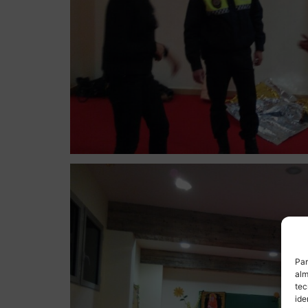
Par
alm
tec
ide