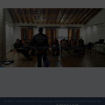
Contacta con nosotros
info@tessinf.com
presidencia@tessinf.com
secretariageneral@tessinf.com
direccionformativa@tessinf.com
647 12 73 32
© 2011 - 2024 TESSINF |
Aviso legal
|
Política de privacidad
|
Política de