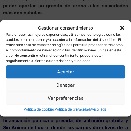
poder aportar su granito de arena a las sociedades
más necesitadas.
Gestionar consentimiento
Para ofrecer las mejores experiencias, utilizamos tecnologías como las
cookies para almacenar y/o acceder a la información del dispositivo. El
consentimiento de estas tecnologías nos permitirá procesar datos como
el comportamiento de navegación o las identificaciones únicas en este
sitio. No consentir o retirar el consentimiento, puede afectar
negativamente a ciertas características y funciones.
Aceptar
Denegar
Haití 2013:
http://tessinf.com/tessinf-haiti-salvar-una-
vida-es-dar-amor-20013/
Ver preferencias
TESSINF es una Organización No Gubernamental para
Política de cookies
Política de privacidad
Aviso legal
el Desarrollo que carece de ningún tipo de
financiación pública o privada, de afiliación gratuita y
Sin Animo de Lucro, donde los cargos directivos de la